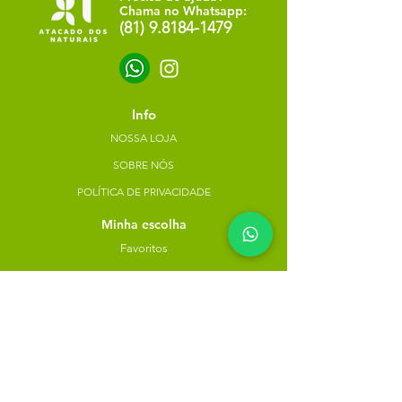
Chama no Whatsapp:
(81) 9.8184-1479
Info
NOSSA LOJA
SOBRE NÓS
POLÍTICA DE PRIVACIDADE
Minha escolha
Favoritos
Meus pedidos
Copyright Atacado dos Naturais -
30785574000183
- 2023. Todos os direitos reservados.
Desenvolvido
por