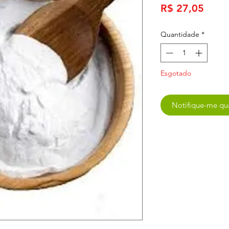
Preç
R$ 27,05
Quantidade
*
Esgotado
Notifique-me qua