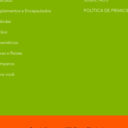
ercado
POLÍTICA DE PRIVAC
plementos e Encapsulados
bidas
rãos
osméticos
vas e Raízes
emperos
ra você