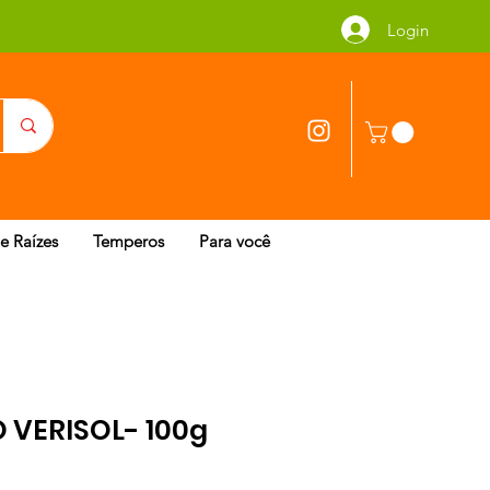
Login
 e Raízes
Temperos
Para você
VERISOL- 100g