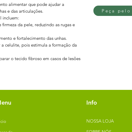
nto alimentar que pode ajudar a
Peça pelo
has e das articulações.
l incluem:
e firmeza da pele, reduzindo as rugas e
cimento e fortalecimento das unhas.
r a celulite, pois estimula a formação da
parar o tecido fibroso em casos de lesões
enu
Info
NOSSA LOJA
ício
SOBRE NÓS