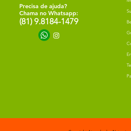
M
Precisa de ajuda?
Su
Chama no Whatsapp:
(81) 9.8184-1479
Be
G
C
Er
T
Pa