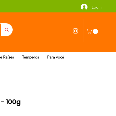
Login
 e Raízes
Temperos
Para você
- 100g