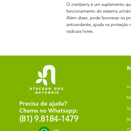
O cranberry é um suplemento qu
funcionamento do sistema urinári
Além disso, pode favorecer os pr
antioxidante, ajuda na proteção 
radicais livres.
M
In
M
Precisa de ajuda?
Su
Chama no Whatsapp:
(81) 9.8184-1479
Be
G