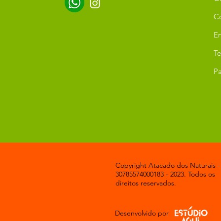
C
Er
T
Pa
Copyright Atacado dos Naturais -
30785574000183 - 2023. Todos os
direitos reservados.
Desenvolvido por