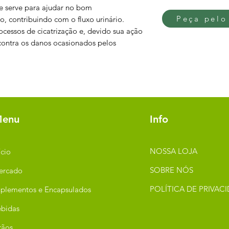
e serve para ajudar no bom
Peça pelo
o, contribuindo com o fluxo urinário.
ocessos de cicatrização e, devido sua ação
contra os danos ocasionados pelos
enu
Info
NOSSA LOJA
ício
SOBRE NÓS
ercado
POLÍTICA DE PRIVAC
plementos e Encapsulados
bidas
rãos