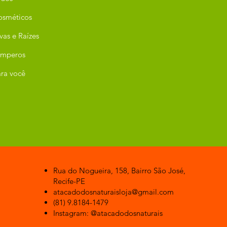
osméticos
vas e Raízes
emperos
ra você
Rua do Nogueira, 158, Bairro São José,
Recife-PE
atacadodosnaturaisloja@gmail.com
(81) 9.8184-1479
Instagram: @atacadodosnaturais