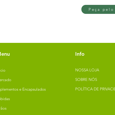
Peça pelo
enu
Info
NOSSA LOJA
ício
SOBRE NÓS
ercado
POLÍTICA DE PRIVAC
plementos e Encapsulados
bidas
rãos