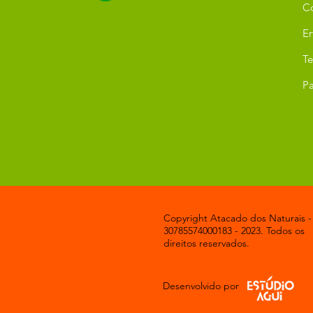
C
Er
T
Pa
Copyright Atacado dos Naturais -
30785574000183 - 2023. Todos os
direitos reservados.
Desenvolvido por