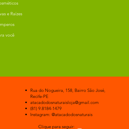
osméticos
vas e Raízes
emperos
ra você
Rua do Nogueira, 158, Bairro São José,
Recife-PE
atacadodosnaturaisloja@gmail.com
(81) 9.8184-1479
Instagram: @atacadodosnaturais
Clique para seguir: