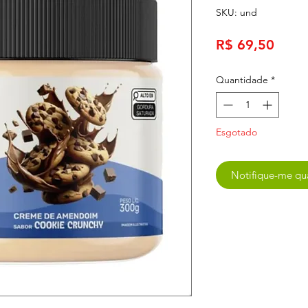
SKU: und
Preç
R$ 69,50
Quantidade
*
Esgotado
Notifique-me qua