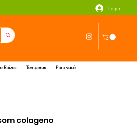
Login
 e Raízes
Temperos
Para você
com colageno