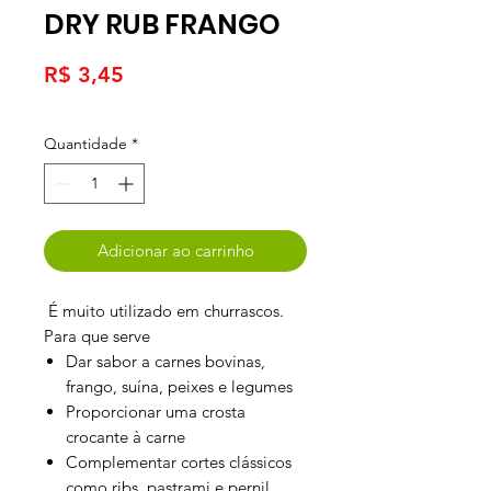
DRY RUB FRANGO
Preço
R$ 3,45
Quantidade
*
Adicionar ao carrinho
É muito utilizado em churrascos.
Para que serve
Dar sabor a carnes bovinas,
frango, suína, peixes e legumes
Proporcionar uma crosta
crocante à carne
Complementar cortes clássicos
como ribs, pastrami e pernil