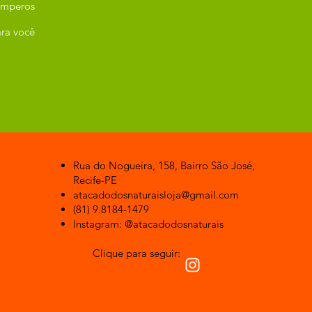
emperos
ra você
Rua do Nogueira, 158, Bairro São José,
Recife-PE
atacadodosnaturaisloja@gmail.com
(81) 9.8184-1479
Instagram: @atacadodosnaturais
Clique para seguir: