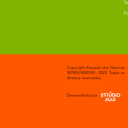
T
Pa
Copyright Atacado dos Naturais -
30785574000183 - 2023. Todos os
direitos reservados.
Desenvolvido por