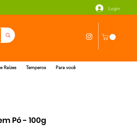
Login
 e Raízes
Temperos
Para você
em Pó - 100g