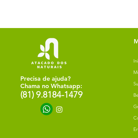
M
In
M
Precisa de ajuda?
Su
Chama no Whatsapp:
(81) 9.8184-1479
Be
G
C
Er