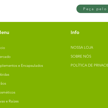
Peça pelo
enu
Info
NOSSA LOJA
ício
SOBRE NÓS
ercado
POLÍTICA DE PRIVAC
plementos e Encapsulados
bidas
rãos
osméticos
vas e Raízes