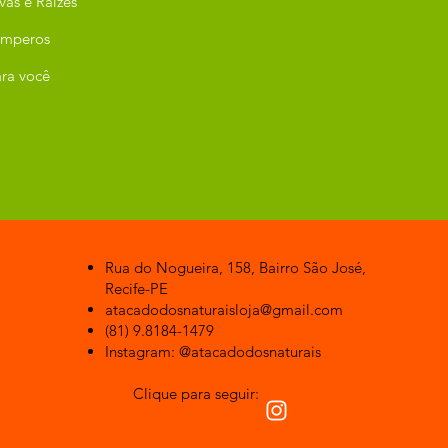
vas e Raízes
emperos
ra você
Rua do Nogueira, 158, Bairro São José,
Recife-PE
atacadodosnaturaisloja@gmail.com
(81) 9.8184-1479
Instagram: @atacadodosnaturais
Clique para seguir: