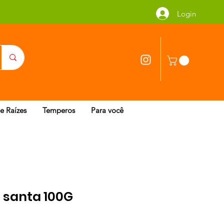
Login
 e Raízes
Temperos
Para você
 santa 100G