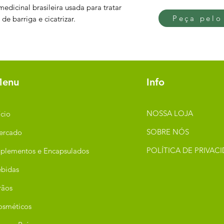
edicinal brasileira usada para tratar
Peça pelo
 de barriga e cicatrizar.
enu
Info
NOSSA LOJA
ício
SOBRE NÓS
ercado
POLÍTICA DE PRIVAC
plementos e Encapsulados
bidas
rãos
osméticos