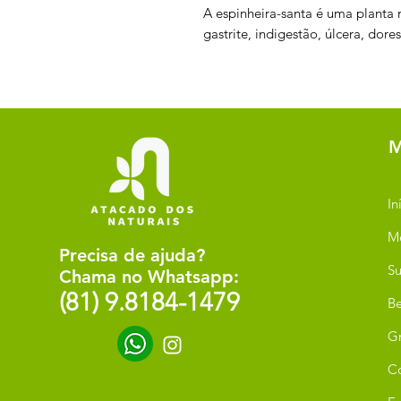
A espinheira-santa é uma planta m
gastrite, indigestão, úlcera, dores
M
In
M
Precisa de ajuda?
Su
Chama no Whatsapp:
(81) 9.8184-1479
Be
G
C