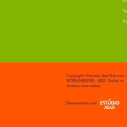
Er
T
Pa
Copyright Atacado dos Naturais -
30785574000183 - 2023. Todos os
direitos reservados.
Desenvolvido por