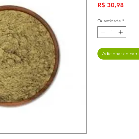
Preç
R$ 30,98
Quantidade
*
Adicionar ao carr