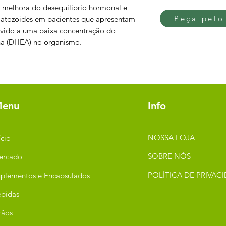
ra melhora do desequilíbrio hormonal e
Peça pelo
atozoides em pacientes que apresentam
devido a uma baixa concentração do
a (DHEA) no organismo.
enu
Info
NOSSA LOJA
ício
SOBRE NÓS
ercado
POLÍTICA DE PRIVAC
plementos e Encapsulados
bidas
rãos