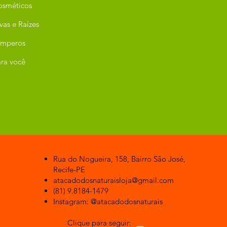
osméticos
vas e Raízes
emperos
ra você
Rua do Nogueira, 158, Bairro São José,
Recife-PE
atacadodosnaturaisloja@gmail.com
(81) 9.8184-1479
Instagram: @atacadodosnaturais
Clique para seguir: