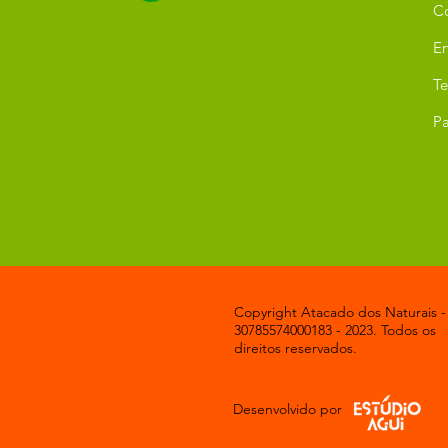
C
Er
T
Pa
Copyright Atacado dos Naturais -
30785574000183 - 2023. Todos os
direitos reservados.
Desenvolvido por