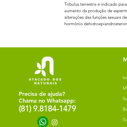
Tribulus terrestris é indicado pa
aumento da produção de esperm
alterações das funções sexuais 
hormônio dehidroepiandrosteron
M
In
M
Precisa de ajuda?
Su
Chama no Whatsapp:
(81) 9.8184-1479
Be
G