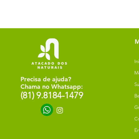
M
In
M
Precisa de ajuda?
Su
Chama no Whatsapp:
(81) 9.8184-1479
Be
G
C
Er