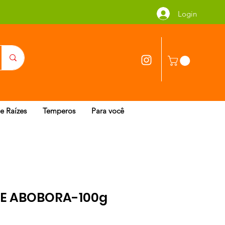
Login
 e Raízes
Temperos
Para você
DE ABOBORA-100g