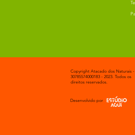
T
Pa
Copyright Atacado dos Naturais -
30785574000183 - 2023. Todos os
direitos reservados.
Desenvolvido por