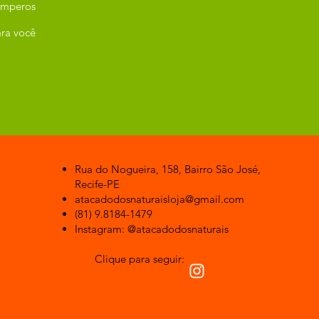
emperos
ra você
Rua do Nogueira, 158, Bairro São José,
Recife-PE
atacadodosnaturaisloja@gmail.com
(81) 9.8184-1479
Instagram: @atacadodosnaturais
Clique para seguir: