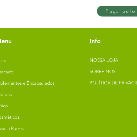
Peça pelo
enu
Info
NOSSA LOJA
ício
SOBRE NÓS
ercado
POLÍTICA DE PRIVAC
plementos e Encapsulados
bidas
rãos
osméticos
vas e Raízes