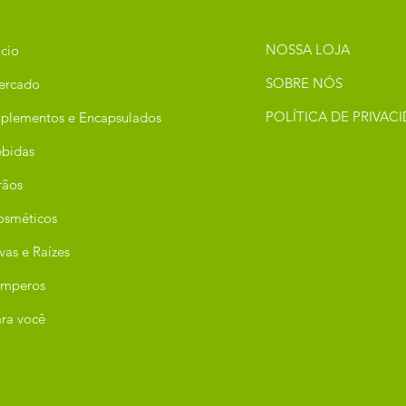
NOSSA LOJA
ício
SOBRE NÓS
ercado
POLÍTICA DE PRIVAC
plementos e Encapsulados
bidas
rãos
osméticos
vas e Raízes
emperos
ra você