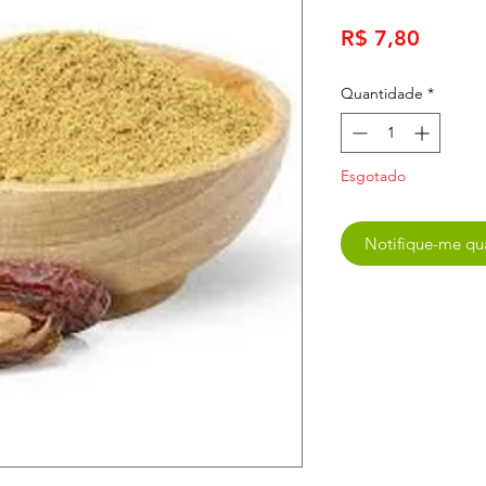
Preço
R$ 7,80
Quantidade
*
Esgotado
Notifique-me qua