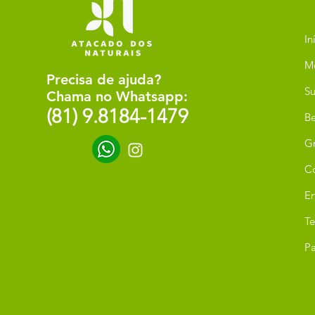
In
M
Precisa de ajuda?
Su
Chama no Whatsapp:
(81) 9.8184-1479
Be
G
C
Er
T
Pa