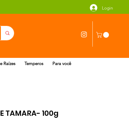
Login
 e Raízes
Temperos
Para você
E TAMARA- 100g