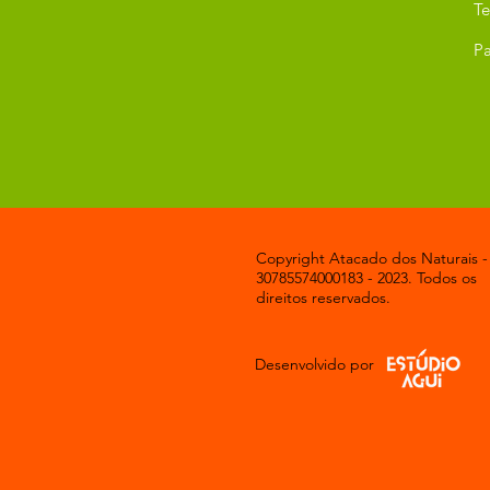
T
Pa
Copyright Atacado dos Naturais -
30785574000183 - 2023. Todos os
direitos reservados.
Desenvolvido por