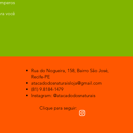
emperos
ra você
Rua do Nogueira, 158, Bairro São José,
Recife-PE
atacadodosnaturaisloja@gmail.com
(81) 9.8184-1479
Instagram: @atacadodosnaturais
Clique para seguir: