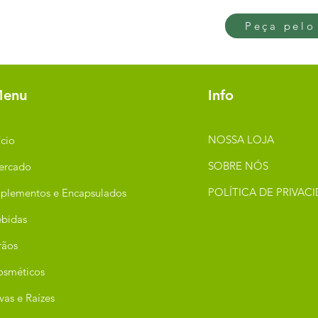
Peça pelo
enu
Info
NOSSA LOJA
ício
SOBRE NÓS
ercado
POLÍTICA DE PRIVAC
plementos e Encapsulados
bidas
rãos
osméticos
vas e Raízes