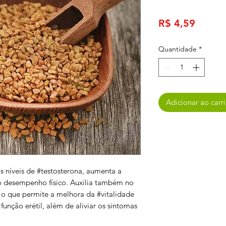
Preço
R$ 4,59
Quantidade
*
Adicionar ao carr
s níveis de #testosterona, aumenta a
 o desempenho físico. Auxilia também no
, o que permite a melhora da #vitalidade
função erétil, além de aliviar os sintomas