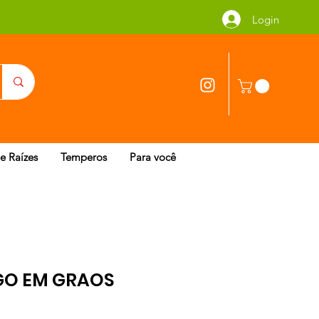
Login
 e Raízes
Temperos
Para você
GO EM GRAOS