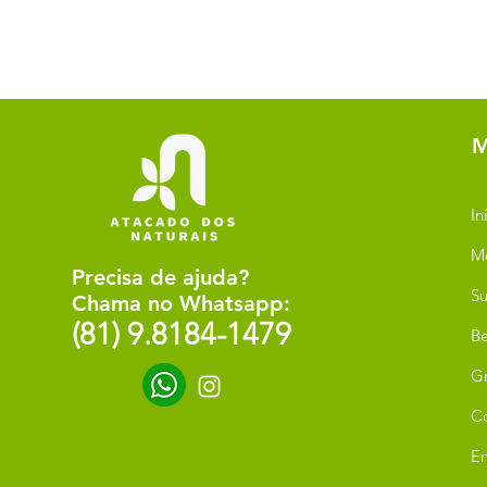
M
In
M
Precisa de ajuda?
Su
Chama no Whatsapp:
(81) 9.8184-1479
Be
G
C
Er