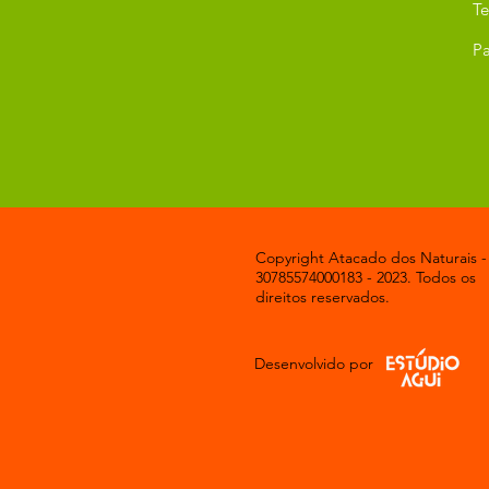
T
Pa
Copyright Atacado dos Naturais -
30785574000183 - 2023. Todos os
direitos reservados.
Desenvolvido por