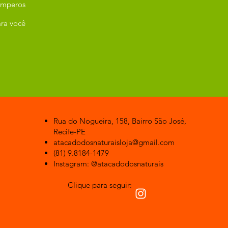
emperos
ra você
Rua do Nogueira, 158, Bairro São José,
Recife-PE
atacadodosnaturaisloja@gmail.com
(81) 9.8184-1479
Instagram: @atacadodosnaturais
Clique para seguir: