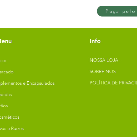
Peça pelo
enu
Info
NOSSA LOJA
ício
SOBRE NÓS
ercado
POLÍTICA DE PRIVAC
plementos e Encapsulados
bidas
rãos
osméticos
vas e Raízes