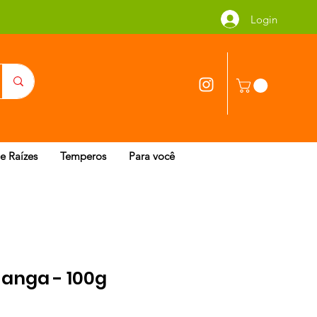
Login
 e Raízes
Temperos
Para você
Manga - 100g