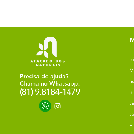
M
In
M
Precisa de ajuda?
Su
Chama no Whatsapp:
(81) 9.8184-1479
Be
G
C
Er