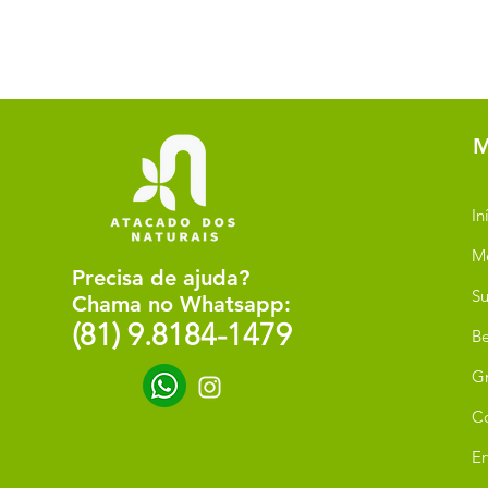
M
In
M
Precisa de ajuda?
Su
Chama no Whatsapp:
(81) 9.8184-1479
Be
G
C
Er