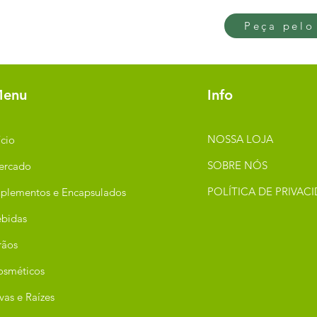
Peça pelo
enu
Info
NOSSA LOJA
ício
SOBRE NÓS
ercado
POLÍTICA DE PRIVAC
plementos e Encapsulados
bidas
rãos
osméticos
vas e Raízes