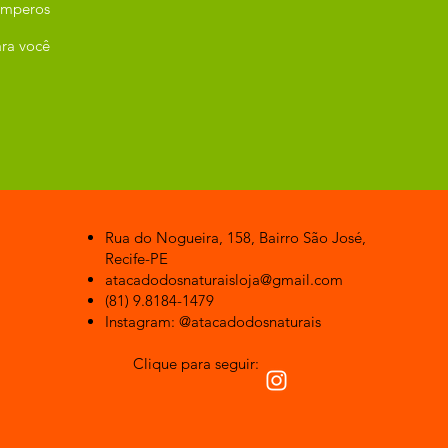
emperos
ra você
Rua do Nogueira, 158, Bairro São José,
Recife-PE
atacadodosnaturaisloja@gmail.com
(81) 9.8184-1479
Instagram: @atacadodosnaturais
Clique para seguir: