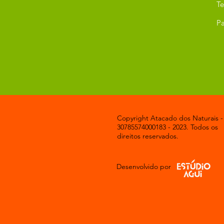
T
Pa
Copyright Atacado dos Naturais -
30785574000183 - 2023. Todos os
direitos reservados.
Desenvolvido por