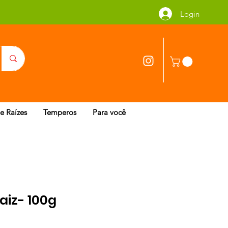
Login
 e Raízes
Temperos
Para você
aiz- 100g