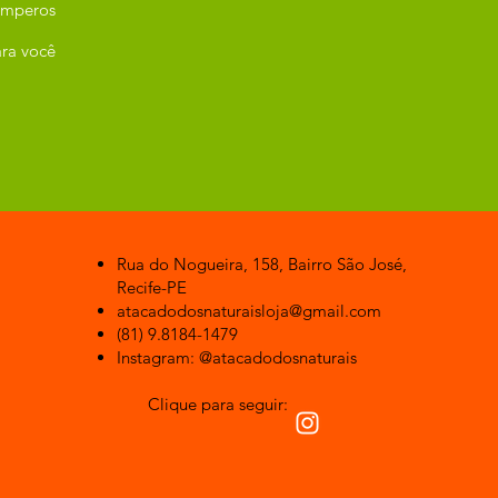
emperos
ra você
Rua do Nogueira, 158, Bairro São José,
Recife-PE
atacadodosnaturaisloja@gmail.com
(81) 9.8184-1479
Instagram: @atacadodosnaturais
Clique para seguir: