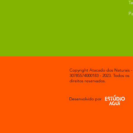
T
Pa
Copyright Atacado dos Naturais -
30785574000183 - 2023. Todos os
direitos reservados.
Desenvolvido por