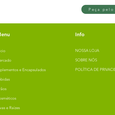
Peça pelo
enu
Info
NOSSA LOJA
ício
SOBRE NÓS
ercado
POLÍTICA DE PRIVAC
plementos e Encapsulados
bidas
rãos
osméticos
vas e Raízes