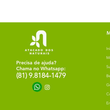
M
In
M
Precisa de ajuda?
Su
Chama no Whatsapp:
(81) 9.8184-1479
Be
G
C
Er