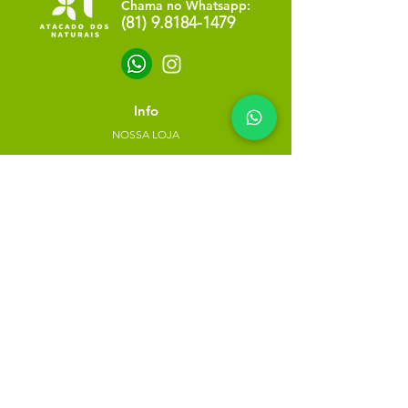
Chama no Whatsapp:
(81) 9.8184-1479
Info
NOSSA LOJA
SOBRE NÓS
POLÍTICA DE PRIVACIDADE
Minha escolha
Favoritos
Meus pedidos
Copyright Atacado dos Naturais -
30785574000183
- 2023. Todos os direitos reservados.
Desenvolvido
por