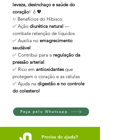
leveza, desinchaço e saúde do
coração
! 💧💖
✨ Benefícios do Hibisco:
✅ Ação
diurética natural
—
combate retenção de líquidos
✅ Auxilia no
emagrecimento
saudável
✅ Contribui para a
regulação da
pressão arterial
✅ Rico em
antioxidantes
que
protegem o coração e as células
✅ Ajuda na
digestão e no controle
do colesterol
Peça pelo Whatsapp
Precisa de ajuda?