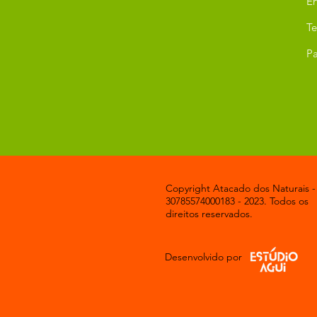
Er
T
Pa
Copyright Atacado dos Naturais -
30785574000183 - 2023. Todos os
direitos reservados.
Desenvolvido por