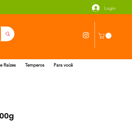
Login
 e Raízes
Temperos
Para você
100g