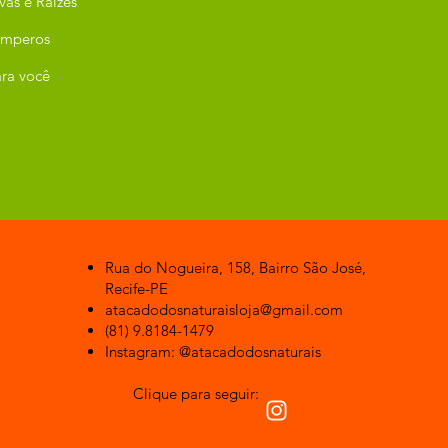
vas e Raízes
emperos
ra você
Rua do Nogueira, 158, Bairro São José,
Recife-PE
atacadodosnaturaisloja@gmail.com
(81) 9.8184-1479
Instagram: @atacadodosnaturais
Clique para seguir: