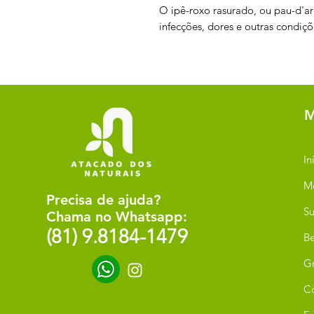
O ipê-roxo rasurado, ou pau-d'ar
infecções, dores e outras condiç
M
In
M
Precisa de ajuda?
Su
Chama no Whatsapp:
(81) 9.8184-1479
Be
G
C