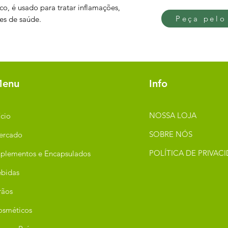
co, é usado para tratar inflamações,
Peça pelo
ões de saúde.
enu
Info
NOSSA LOJA
ício
SOBRE NÓS
ercado
POLÍTICA DE PRIVAC
plementos e Encapsulados
bidas
rãos
osméticos