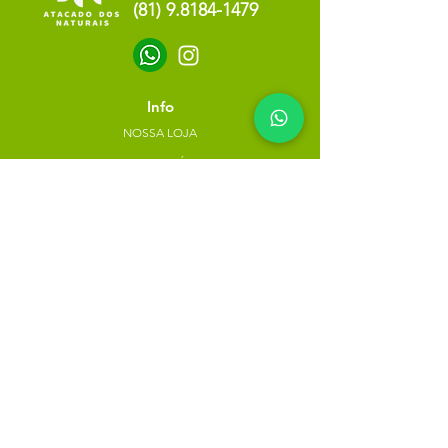
(81) 9.8184-1479
Info
NOSSA LOJA
SOBRE NÓS
POLÍTICA DE PRIVACIDADE
Minha escolha
Favoritos
Meus pedidos
Copyright Atacado dos Naturais -
30785574000183
- 2023. Todos os direitos reservados.
Desenvolvido
por