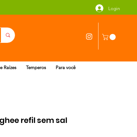
Login
 e Raízes
Temperos
Para você
hee refil sem sal