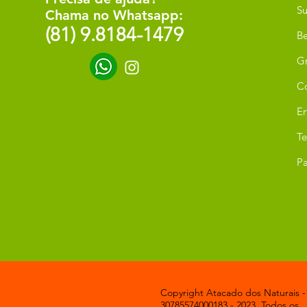
Su
Chama no Whatsapp:
(81) 9.8184-1479
Be
G
C
Er
T
Pa
Copyright Atacado dos Naturais -
30785574000183 - 2023. Todos os