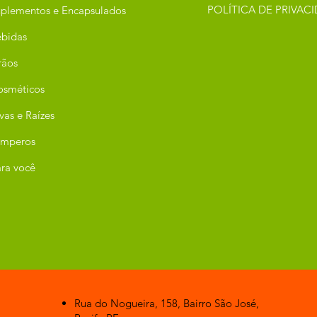
POLÍTICA DE PRIVAC
plementos e Encapsulados
bidas
rãos
osméticos
vas e Raízes
emperos
ra você
Rua do Nogueira, 158, Bairro São José,