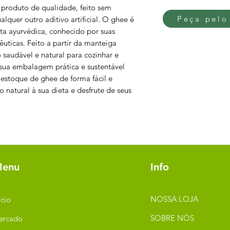
 produto de qualidade, feito sem
Peça pelo
alquer outro aditivo artificial. O ghee é
ta ayurvédica, conhecido por suas
êuticas. Feito a partir da manteiga
o saudável e natural para cozinhar e
 sua embalagem prática e sustentável
estoque de ghee de forma fácil e
 natural à sua dieta e desfrute de seus
enu
Info
NOSSA LOJA
ício
SOBRE NÓS
ercado