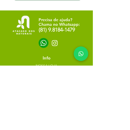
Precisa de ajuda?
Chama no Whatsapp:
(81) 9.8184-1479
Info
NOSSA LOJA
SOBRE NÓS
POLÍTICA DE PRIVACIDADE
Minha escolha
Favoritos
Meus pedidos
Copyright Atacado dos Naturais -
30785574000183