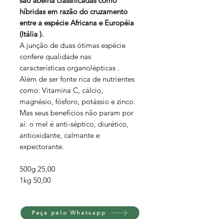
são abelha classificadas como
híbridas em razão do cruzamento
entre a espécie Africana e Européia
(Itália ).
A junção de duas ótimas espécie
confere qualidade nas
características organolépticas .
Além de ser fonte rica de nutrientes
como: Vitamina C, cálcio,
magnésio, fósforo, potássio e zinco.
Mas seus benefícios não param por
aí: o mel é anti-séptico, diurético,
antioxidante, calmante e
expectorante.
500g 25,00
1kg 50,00
Peça pelo Whatsapp