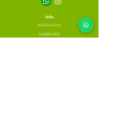
Info
NOSSA LOJA
SOBRE NÓS
POLÍTICA DE PRIVACIDADE
Minha escolha
Favoritos
Meus pedidos
Copyright Atacado dos Naturais -
30785574000183
- 2023. Todos os direitos reservados.
Desenvolvido
por
Rua do Nogueira, 158, Bairro São José,
Recife-PE
atacadodosnaturaisloja@gmail.com