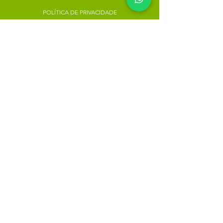
POLÍTICA DE PRIVACIDADE
Minha escolha
Favoritos
Meus pedidos
Copyright Atacado dos Naturais -
30785574000183
- 2023. Todos os direitos reservados.
Desenvolvido
por
Rua do Nogueira, 158, Bairro São José,
Recife-PE
atacadodosnaturaisloja@gmail.com
(81) 9.8184-1479
Instagram: @atacadodosnaturais
Clique para seguir:
Métodos de Pagamentos Aceitos