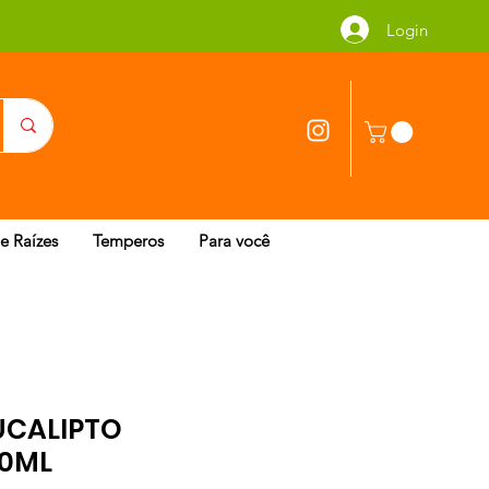
Login
 e Raízes
Temperos
Para você
UCALIPTO
20ML