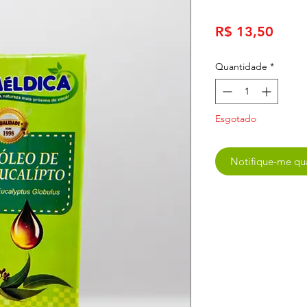
Preç
R$ 13,50
Quantidade
*
Esgotado
Notifique-me qua