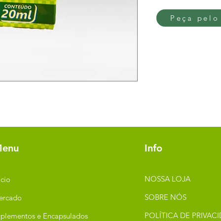
Peça pelo
enu
Info
NOSSA LOJA
ício
SOBRE NÓS
ercado
POLÍTICA DE PRIVAC
plementos e Encapsulados