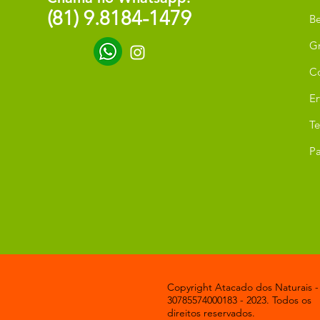
(81) 9.8184-1479
Be
G
C
Er
T
Pa
Copyright Atacado dos Naturais -
30785574000183 - 2023. Todos os
direitos reservados.