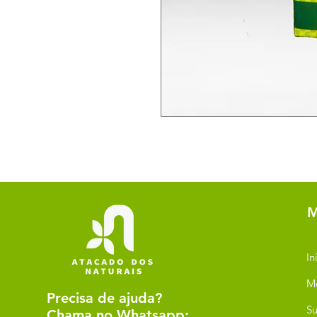
M
In
M
Precisa de ajuda?
Su
Chama no Whatsapp: