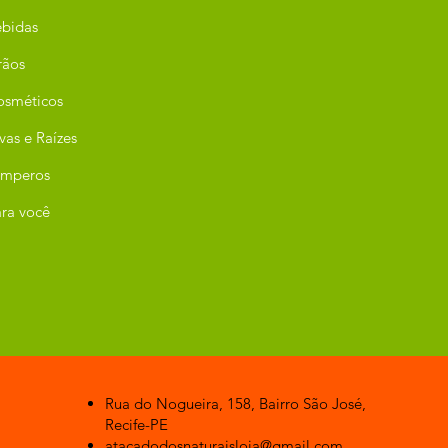
bidas
rãos
osméticos
vas e Raízes
emperos
ra você
Rua do Nogueira, 158, Bairro São José,
Recife-PE
atacadodosnaturaisloja@gmail.com