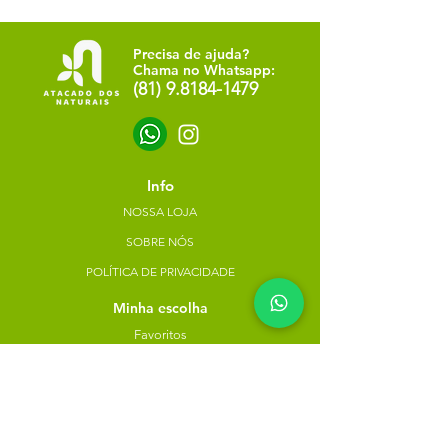
Precisa de ajuda?
Chama no Whatsapp:
(81) 9.8184-1479
Info
NOSSA LOJA
SOBRE NÓS
POLÍTICA DE PRIVACIDADE
Minha escolha
Favoritos
Meus pedidos
Copyright Atacado dos Naturais -
30785574000183
- 2023. Todos os direitos reservados.