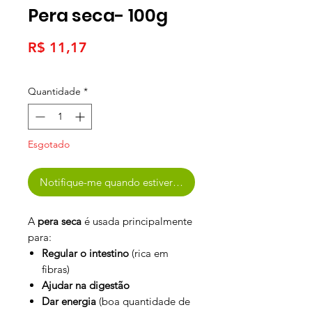
Pera seca- 100g
Preço
R$ 11,17
Quantidade
*
Esgotado
Notifique-me quando estiver disponível
A
pera seca
é usada principalmente
para:
Regular o intestino
(rica em
fibras)
Ajudar na digestão
Dar energia
(boa quantidade de