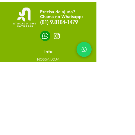
Precisa de ajuda?
Chama no Whatsapp:
(81) 9.8184-1479
Info
NOSSA LOJA
SOBRE NÓS
POLÍTICA DE PRIVACIDADE
Minha escolha
Favoritos
Meus pedidos
Copyright Atacado dos Naturais -
30785574000183
- 2023. Todos os direitos reservados.