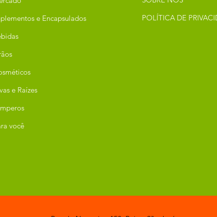
ercado
POLÍTICA DE PRIVAC
plementos e Encapsulados
bidas
rãos
osméticos
vas e Raízes
emperos
ra você