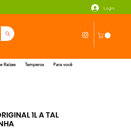
Login
 e Raízes
Temperos
Para você
RIGINAL 1L A TAL
NHA