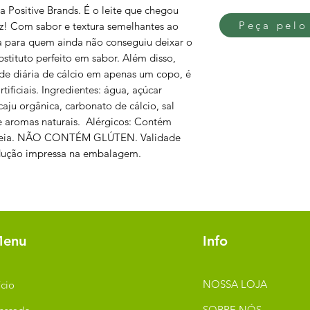
a Positive Brands. É o leite que chegou
Peça pelo
vez! Com sabor e textura semelhantes ao
iva para quem ainda não conseguiu deixar o
bstituto perfeito em sabor. Além disso,
de diária de cálcio em apenas um copo, é
rtificiais. Ingredientes: água, açúcar
aju orgânica, carbonato de cálcio, sal
 aromas naturais. Alérgicos: Contém
 aveia. NÃO CONTÉM GLÚTEN. Validade
odução impressa na embalagem.
enu
Info
NOSSA LOJA
ício
SOBRE NÓS