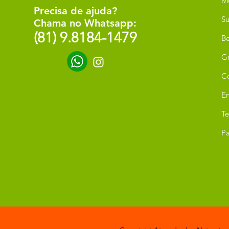
M
Precisa de ajuda?
Su
Chama no Whatsapp:
(81) 9.8184-1479
Be
G
C
Er
T
Pa