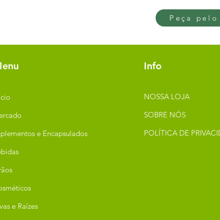
Peça pelo
enu
Info
NOSSA LOJA
ício
SOBRE NÓS
ercado
POLÍTICA DE PRIVAC
plementos e Encapsulados
bidas
rãos
osméticos
vas e Raízes