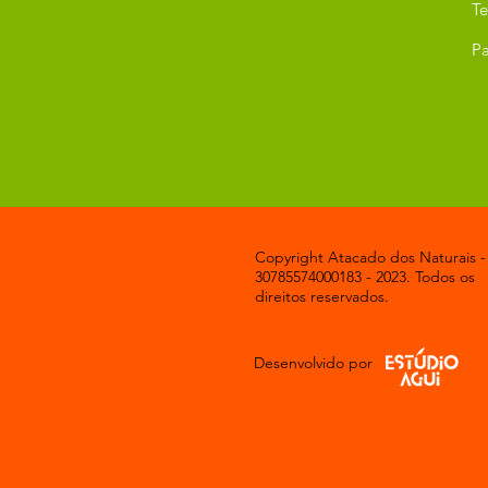
T
Pa
Copyright Atacado dos Naturais -
30785574000183 - 2023. Todos os
direitos reservados.
Desenvolvido por