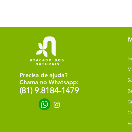
M
In
M
Precisa de ajuda?
Su
Chama no Whatsapp:
(81) 9.8184-1479
Be
G
C
Er