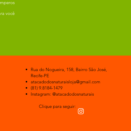
emperos
ra você
Rua do Nogueira, 158, Bairro São José,
Recife-PE
atacadodosnaturaisloja@gmail.com
(81) 9.8184-1479
Instagram: @atacadodosnaturais
Clique para seguir: