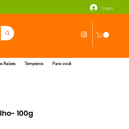
Login
 e Raízes
Temperos
Para você
lho- 100g