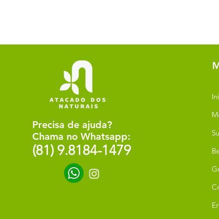
M
In
M
Precisa de ajuda?
Su
Chama no Whatsapp:
(81) 9.8184-1479
Be
G
C
Er