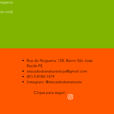
emperos
ra você
Rua do Nogueira, 158, Bairro São José,
Recife-PE
atacadodosnaturaisloja@gmail.com
(81) 9.8184-1479
Instagram: @atacadodosnaturais
Clique para seguir: