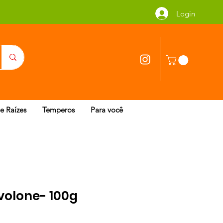
Login
 e Raízes
Temperos
Para você
volone- 100g