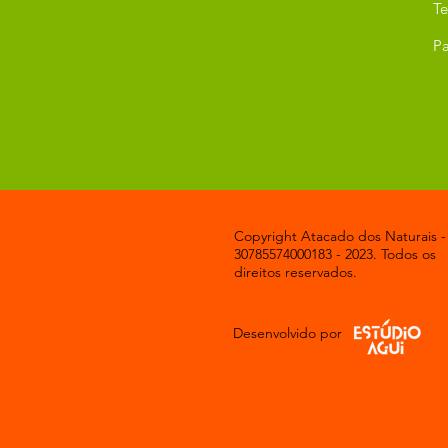
T
Pa
Copyright Atacado dos Naturais -
30785574000183 - 2023. Todos os
direitos reservados.
Desenvolvido por