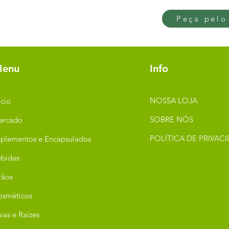
Peça pelo
enu
Info
NOSSA LOJA
ício
SOBRE NÓS
ercado
POLÍTICA DE PRIVAC
plementos e Encapsulados
bidas
rãos
osméticos
vas e Raízes