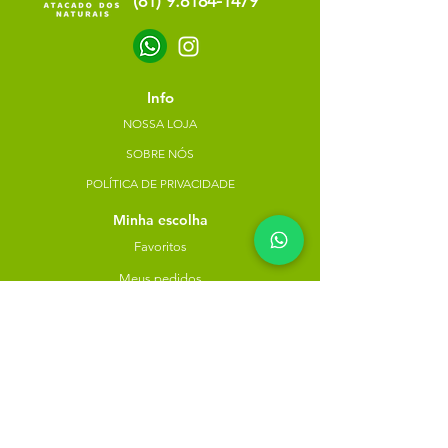
(81) 9.8184-1479
Info
NOSSA LOJA
SOBRE NÓS
POLÍTICA DE PRIVACIDADE
Minha escolha
Favoritos
Meus pedidos
Copyright Atacado dos Naturais -
30785574000183
- 2023. Todos os direitos reservados.
Desenvolvido
por