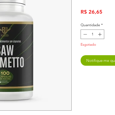
Preç
R$ 26,65
Quantidade
*
Esgotado
Notifique-me qua