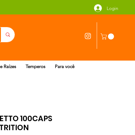
Login
 e Raízes
Temperos
Para você
ETTO 100CAPS
TRITION