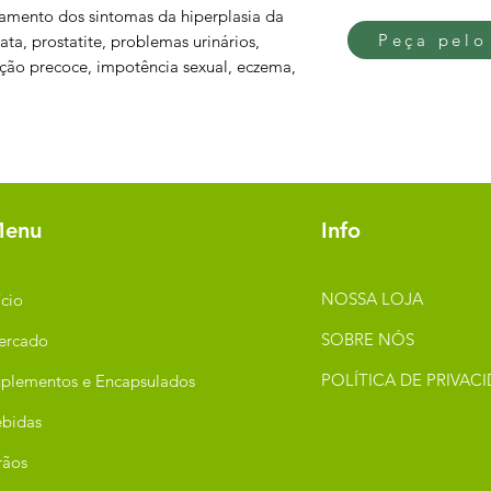
tamento dos sintomas da hiperplasia da
Peça pelo
ta, prostatite, problemas urinários,
lação precoce, impotência sexual, eczema,
enu
Info
NOSSA LOJA
ício
SOBRE NÓS
ercado
POLÍTICA DE PRIVAC
plementos e Encapsulados
bidas
rãos