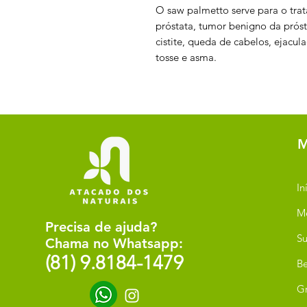
O saw palmetto serve para o tra
próstata, tumor benigno da prósta
cistite, queda de cabelos, ejacu
tosse e asma.
M
In
M
Precisa de ajuda?
Su
Chama no Whatsapp:
(81) 9.8184-1479
Be
G