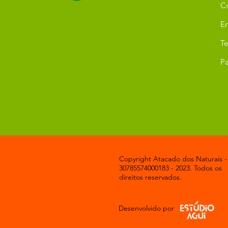
C
Er
T
Pa
Copyright Atacado dos Naturais -
30785574000183 - 2023. Todos os
direitos reservados.
Desenvolvido por