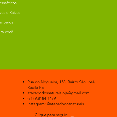
osméticos
vas e Raízes
emperos
ra você
Rua do Nogueira, 158, Bairro São José,
Recife-PE
atacadodosnaturaisloja@gmail.com
(81) 9.8184-1479
Instagram: @atacadodosnaturais
Clique para seguir: