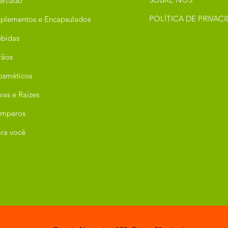
ercado
POLÍTICA DE PRIVAC
plementos e Encapsulados
bidas
rãos
osméticos
vas e Raízes
emperos
ra você