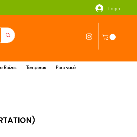
Login
 e Raízes
Temperos
Para você
RTATION)