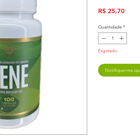
Preç
R$ 25,70
Quantidade
*
Esgotado
Notifique-me qua