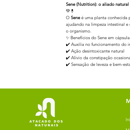
Sene (Nutrition): o aliado natur
💚💊
O
Sene
é uma planta conhecida 
ajudando na limpeza intestinal e 
o organismo.
✨ Benefícios do Sene em cápsula
✔️ Auxilia no funcionamento do i
✔️ Ação desintoxicante natural
✔️ Alívio da constipação ocasion
✔️ Sensação de leveza e bem-est
M
In