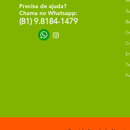
M
Precisa de ajuda?
Su
Chama no Whatsapp:
(81) 9.8184-1479
Be
G
C
Er
T
Pa