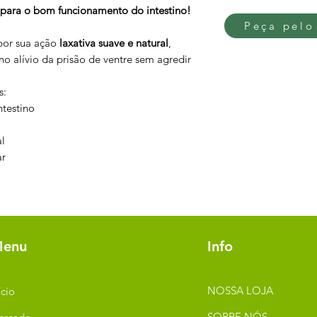
al para o bom funcionamento do intestino!
Peça pelo
por sua ação
laxativa suave e natural
,
no alívio da prisão de ventre sem agredir
s:
ntestino
al
ar
enu
Info
NOSSA LOJA
ício
SOBRE NÓS