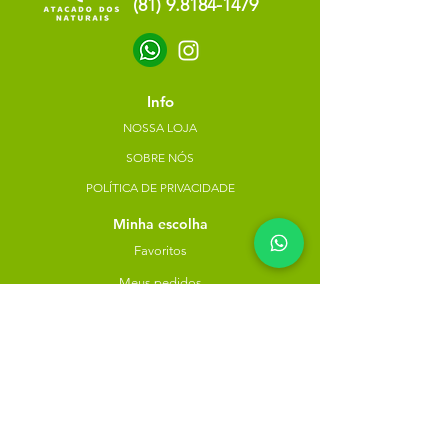
(81) 9.8184-1479
Info
NOSSA LOJA
SOBRE NÓS
POLÍTICA DE PRIVACIDADE
Minha escolha
Favoritos
Meus pedidos
Copyright Atacado dos Naturais -
30785574000183
- 2023. Todos os direitos reservados.
Desenvolvido
por