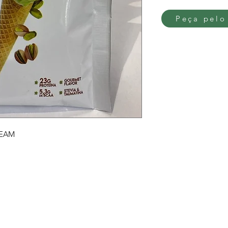
Peça pelo
REAM