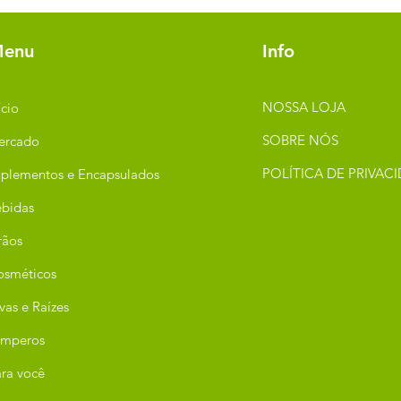
enu
Info
NOSSA LOJA
ício
SOBRE NÓS
ercado
POLÍTICA DE PRIVAC
plementos e Encapsulados
bidas
rãos
osméticos
vas e Raízes
emperos
ra você