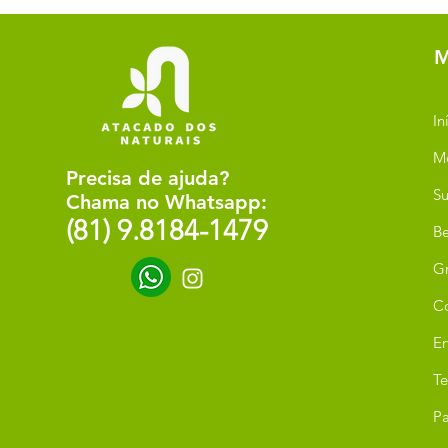
M
In
M
Precisa de ajuda?
Su
Chama no Whatsapp:
(81) 9.8184-1479
Be
G
C
Er
T
Pa