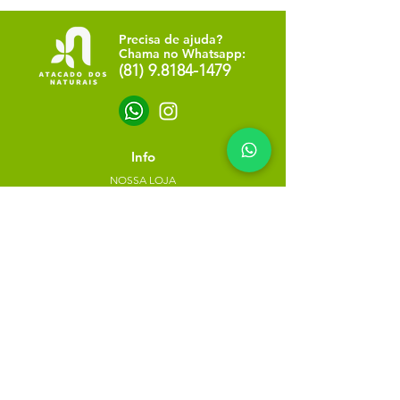
Precisa de ajuda?
Chama no Whatsapp:
(81) 9.8184-1479
Info
NOSSA LOJA
SOBRE NÓS
POLÍTICA DE PRIVACIDADE
Minha escolha
Favoritos
Meus pedidos
Copyright Atacado dos Naturais -
30785574000183
- 2023. Todos os direitos reservados.