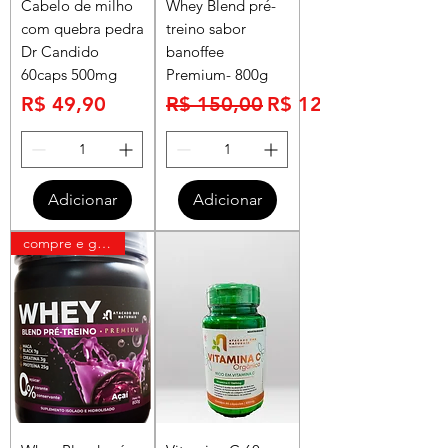
Cabelo de milho
Whey Blend pré-
com quebra pedra
treino sabor
Dr Candido
banoffee
60caps 500mg
Premium- 800g
Preço
Preço normal
Preço promocional
R$ 49,90
R$ 150,00
R$ 120,00
Adicionar
Adicionar
compre e ganhe uma pasta bendu