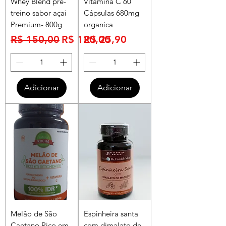
Whey Blend pré-
Vitamina C 60
treino sabor açai
Cápsulas 680mg
Premium- 800g
organica
Preço normal
Preço promocional
Preço
R$ 150,00
R$ 120,00
R$ 25,90
Adicionar
Adicionar
Melão de São
Espinheira santa
Caetano Rico em
com dimalato de