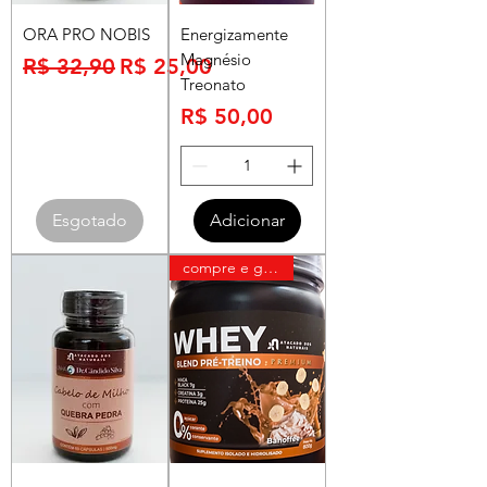
ORA PRO NOBIS
Energizamente
Magnésio
Preço normal
Preço promocional
R$ 32,90
R$ 25,00
Treonato
Preço
R$ 50,00
Esgotado
Adicionar
compre e ganhe uma pasta bendu