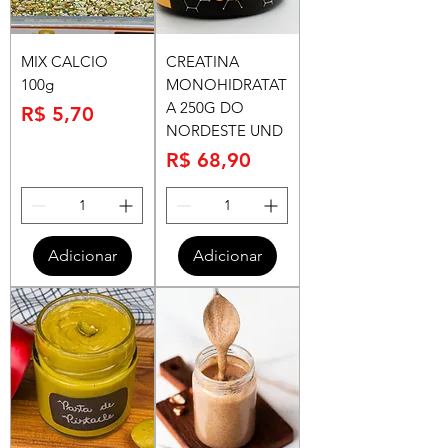
MIX CALCIO
CREATINA
100g
MONOHIDRATAT
A 250G DO
Preço
R$ 5,70
NORDESTE UND
Preço
R$ 68,90
Adicionar
Adicionar