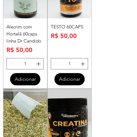
Alecrim com
TESTO 60CAPS
Hortelã 60caps
Preço
R$ 50,00
linha Dr Candido
Preço
R$ 50,00
Adicionar
Adicionar