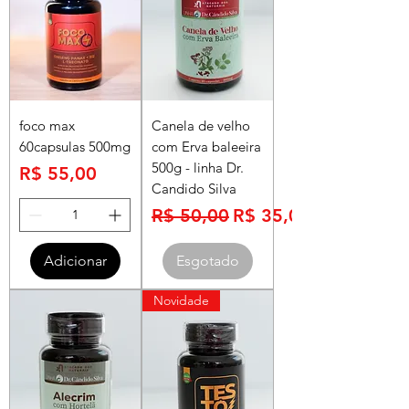
foco max
Canela de velho
60capsulas 500mg
com Erva baleeira
500g - linha Dr.
Preço
R$ 55,00
Candido Silva
Preço normal
Preço promocional
R$ 50,00
R$ 35,00
Adicionar
Esgotado
Novidade