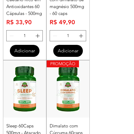
Antioxidantes 60
magnésio 500mg
Cápsulas - 500mg
- 60 caps
Preço
Preço
R$ 33,90
R$ 49,90
Adicionar
Adicionar
PROMOÇÃO
Sleep 60Caps
Dimalato com
500mg - Atacado
Cúrcuma 60caps