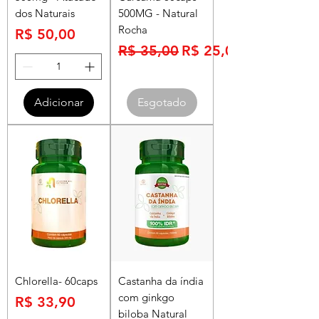
dos Naturais
500MG - Natural
Rocha
Preço
R$ 50,00
Preço normal
Preço promocional
R$ 35,00
R$ 25,00
Adicionar
Esgotado
Chlorella- 60caps
Castanha da índia
com ginkgo
Preço
R$ 33,90
biloba Natural