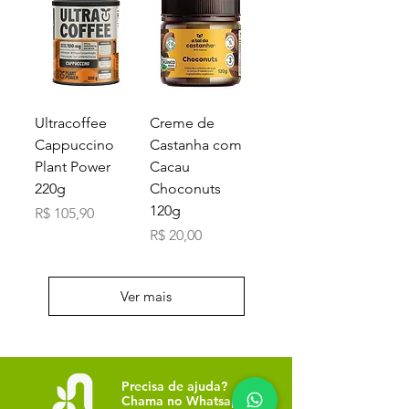
Ultracoffee
Creme de
Cappuccino
Castanha com
Plant Power
Cacau
220g
Choconuts
120g
Preço
R$ 105,90
Preço
R$ 20,00
Ver mais
Precisa de ajuda?
Chama no Whatsapp: