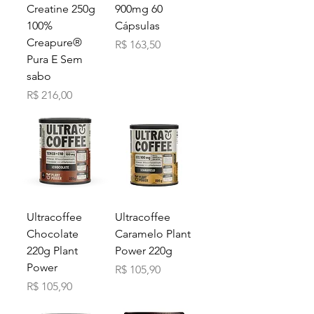
Creatine 250g
900mg 60
100%
Cápsulas
Creapure®
Preço
R$ 163,50
Pura E Sem
sabo
Preço
R$ 216,00
Ultracoffee
Ultracoffee
Chocolate
Caramelo Plant
220g Plant
Power 220g
Power
Preço
R$ 105,90
Preço
R$ 105,90