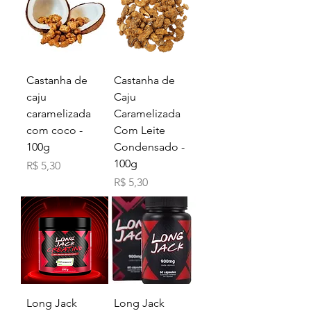
Castanha de
Castanha de
caju
Caju
caramelizada
Caramelizada
com coco -
Com Leite
100g
Condensado -
100g
Preço
R$ 5,30
Preço
R$ 5,30
Long Jack
Long Jack