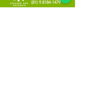
(81) 9.8184-1479
Info
NOSSA LOJA
SOBRE NÓS
POLÍTICA DE PRIVACIDADE
Minha escolha
Favoritos
Meus pedidos
Copyright Atacado dos Naturais -
30785574000183
- 2023. Todos os direitos reservados.
Desenvolvido
por