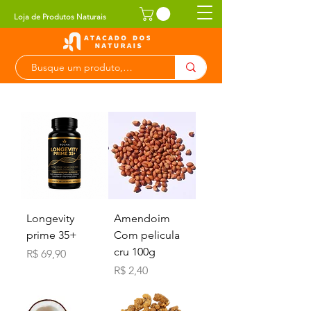
Loja de Produtos Naturais
Longevity
Amendoim
prime 35+
Com pelicula
cru 100g
Preço
R$ 69,90
Preço
R$ 2,40