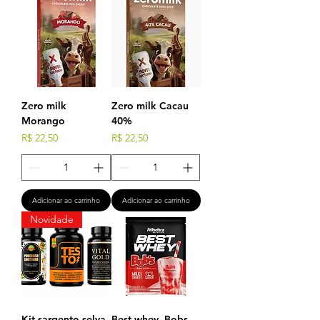
Zero milk
Zero milk Cacau
Morango
40%
Preço
Preço
R$ 22,50
R$ 22,50
Adicionar ao carrinho
Adicionar ao carrinho
Novidade
Kit sargento selva
Best whey- Bobs