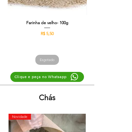
Farinha de velho- 100g
Preço
R$ 5,50
Esgotado
Clique e peça no Whatsapp
Chás
Novidade