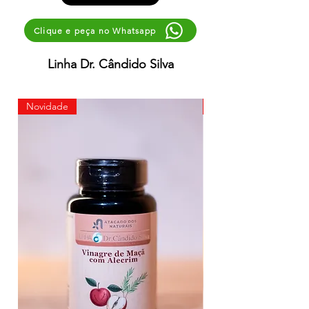
Clique e peça no Whatsapp
Linha Dr. Cândido Silva
Novidade
Novidade