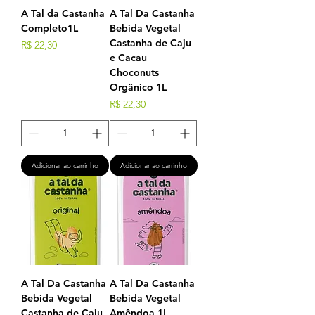
A Tal da Castanha
A Tal Da Castanha
Completo1L
Bebida Vegetal
Castanha de Caju
Preço
R$ 22,30
e Cacau
Choconuts
Orgânico 1L
Preço
R$ 22,30
Adicionar ao carrinho
Adicionar ao carrinho
A Tal Da Castanha
A Tal Da Castanha
Bebida Vegetal
Bebida Vegetal
Castanha de Caju
Amêndoa 1L