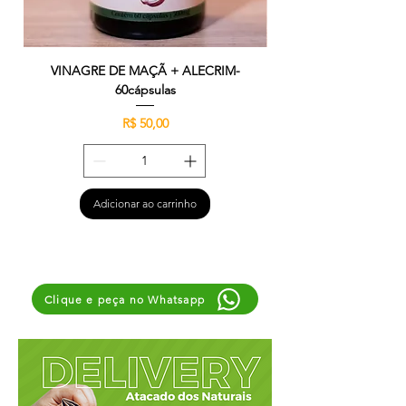
VINAGRE DE MAÇÃ + ALECRIM-
OREGANO + BABOSA
60cápsulas
Preço
R$ 50,00
Adicionar ao carrinho
Clique e peça no Whatsapp