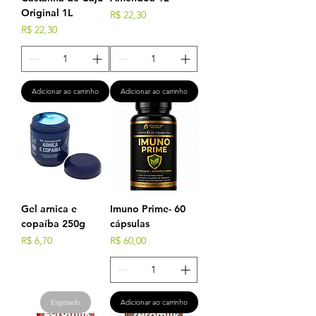
Original 1L
Preço
R$ 22,30
Preço
R$ 22,30
Adicionar ao carrinho
Adicionar ao carrinho
Gel arnica e
Imuno Prime- 60
copaíba 250g
cápsulas
Preço
Preço
R$ 6,70
R$ 60,00
Esgotado
Adicionar ao carrinho