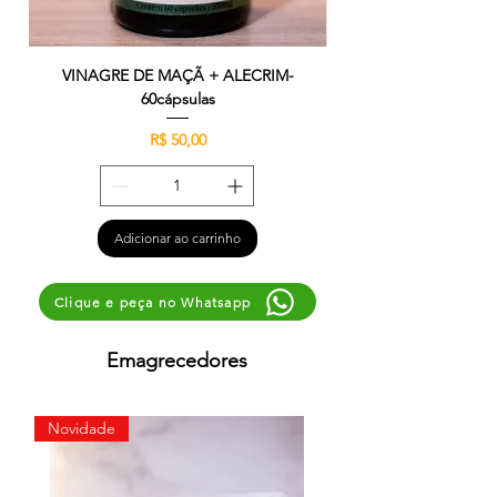
VINAGRE DE MAÇÃ + ALECRIM-
60cápsulas
Preço
R$ 50,00
Adicionar ao carrinho
Clique e peça no Whatsapp
Emagrecedores
Novidade