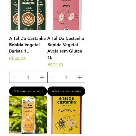
A Tal Da Castanha
A Tal Da Castanha
Bebida Vegetal
Bebida Vegetal
Barista 1L
Aveia sem Glúten
1L
Preço
R$ 22,30
Preço
R$ 22,30
Adicionar ao carrinho
Adicionar ao carrinho