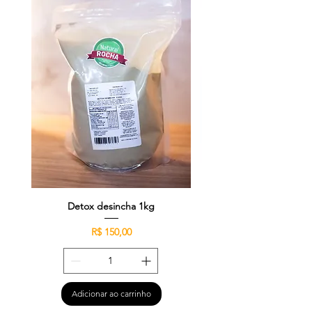
Detox desincha 1kg
Preço
R$ 150,00
Adicionar ao carrinho